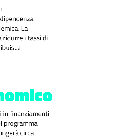
i
indipendenza
ademica. La
idurre i tassi di
ribuisce
onomico
i in finanziamenti
 del programma
iungerà circa