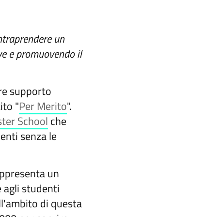
intraprendere un
ive e promuovendo il
fre supporto
ito "
Per Merito
".
ster School
che
enti senza le
appresenta un
 agli studenti
l'ambito di questa