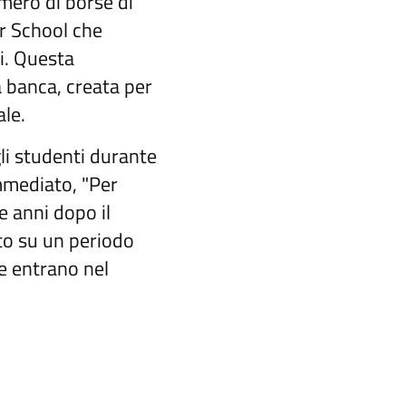
mero di borse di
er School che
ni. Questa
 banca, creata per
ale.
li studenti durante
immediato, "Per
e anni dopo il
ito su un periodo
he entrano nel