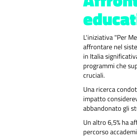
Affront
educat
L'iniziativa "Per M
affrontare nel siste
in Italia significat
programmi che sup
cruciali.
Una ricerca condot
impatto considerevo
abbandonato gli st
Un altro 6,5% ha af
percorso accademic