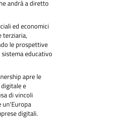
che andrà a diretto
ociali ed economici
 terziaria,
ndo le prospettive
el sistema educativo
tnership apre le
digitale e
sa di vincoli
re un'Europa
prese digitali.