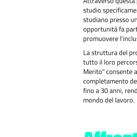
Attraverso questa 
studio specificamen
studiano presso uni
opportunità fa part
promuovere l'inclus
La struttura del p
tutto il loro perco
Merito" consente ag
completamento degli
fino a 30 anni, rend
mondo del lavoro.