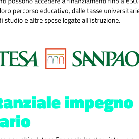
denti possono accedere a finanziamenti fino a €50
l loro percorso educativo, dalle tasse universitarie
di studio e altre spese legate all'istruzione.
tanziale impegno
ario